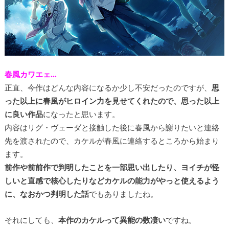
春風カワエェ…
正直、今作はどんな内容になるか少し不安だったのですが、
思
った以上に春風がヒロイン力を見せてくれたので、思った以上
に良い作品
になったと思います。
内容はリグ・ヴェーダと接触した後に春風から謝りたいと連絡
先を渡されたので、カケルが春風に連絡するところから始まり
ます。
前作や前前作で判明したことを一部思い出したり、ヨイチが怪
しいと直感で核心したりなどカケルの能力がやっと使えるよう
に、なおかつ判明した話
でもありましたね。
それにしても、
本作のカケルって異能の数凄い
ですね。