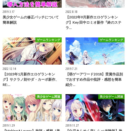
2019.3.17
2022.8.18
美少女ゲームの修正パッチについて
【2022年9月新作エロゲランキン
簡単解説
グ】Key 田中ロミオ新作『終のステ
ラ…
ゲームランキング
ゲームランキング
2022.12.14
2019.7.21
【2023年1月新作エロゲランキン
【萌ゲーアワード2018】受賞作品別
グ】サクラノ刻やダ・カーポ新作、
でおすすめ作品や批評・感想を簡単
RE:…
紹介…
美少女ゲーム関連
美少女ゲーム関連
2019.1.29
2019.11.27
【Making＊Lovers】批評・感想［美
【白刃きらめく恋しらべ 体験版】批