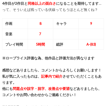
4作目が2作目と
同格以上の面白さ
になることを期待してます
…
って、そういえば残っている伏線ってもうほとんど無くね？
作画
8
キャラ
9
音楽
7
プレイ時間
5
時間
総評
A-(83)
※ロープライス評価な為、他作品と評価方法が異なります
感想などありましたら、コメントからよろしくお願いします！
私が気に入ったものは、
記事内で紹介
させていただくこともあ
ります。
他にも
問題点や誤字・脱字、改善点や要望
などありましたら、
コメントやお問い合わせからご連絡ください！