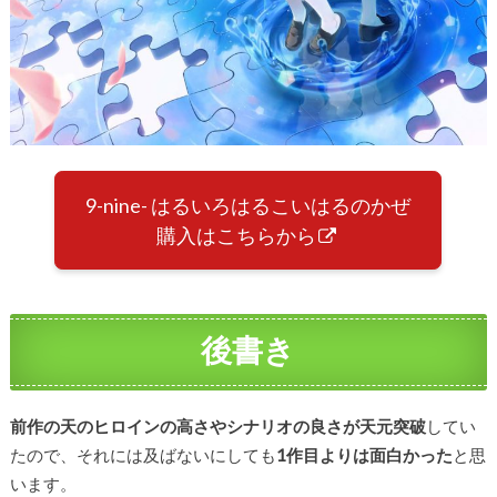
9-nine- はるいろはるこいはるのかぜ
購入はこちらから
後書き
前作の天のヒロインの高さやシナリオの良さが天元突破
してい
たので、それには及ばないにしても
1作目よりは面白かった
と思
います。