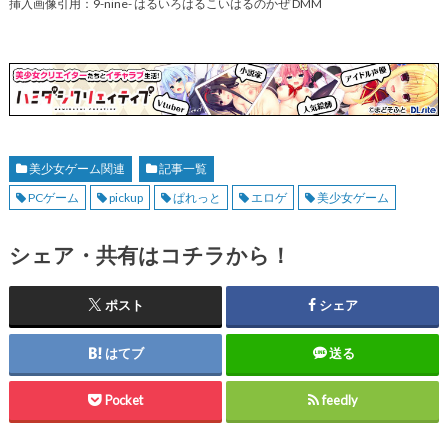
挿入画像引用：9-nine- はるいろはるこいはるのかぜ DMM
美少女ゲーム関連
記事一覧
PCゲーム
pickup
ぱれっと
エロゲ
美少女ゲーム
シェア・共有はコチラから！
ポスト
シェア
はてブ
送る
Pocket
feedly