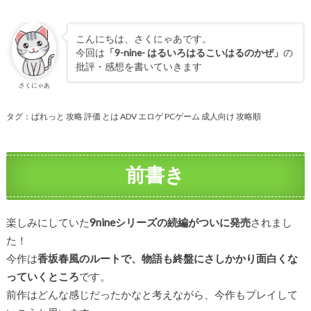
こんにちは、さくにゃあです。
今回は
「9-nine- はるいろはるこいはるのかぜ」
の
批評・感想を書いていきます
さくにゃあ
タグ：ぱれっと 攻略 評価 とは ADV エロゲ PCゲーム 成人向け 攻略順
前書き
楽しみにしていた
9nineシリーズの続編がついに発売
されまし
た！
今作は
香坂春風のルートで、物語も終盤にさしかかり面白くな
っていくところ
です。
前作はどんな感じだったかなと考えながら、今作もプレイして