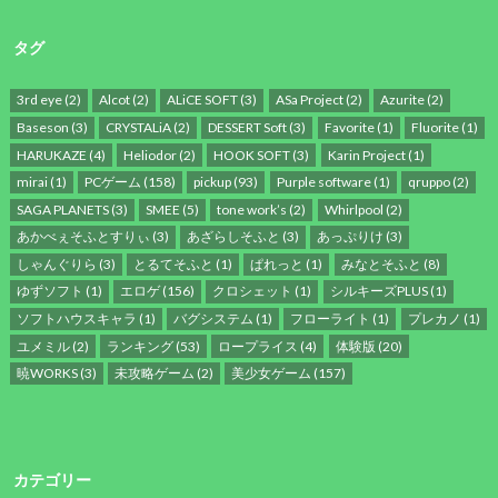
タグ
3rd eye
(2)
Alcot
(2)
ALiCE SOFT
(3)
ASa Project
(2)
Azurite
(2)
Baseson
(3)
CRYSTALiA
(2)
DESSERT Soft
(3)
Favorite
(1)
Fluorite
(1)
HARUKAZE
(4)
Heliodor
(2)
HOOK SOFT
(3)
Karin Project
(1)
mirai
(1)
PCゲーム
(158)
pickup
(93)
Purple software
(1)
qruppo
(2)
SAGA PLANETS
(3)
SMEE
(5)
tone work’s
(2)
Whirlpool
(2)
あかべぇそふとすりぃ
(3)
あざらしそふと
(3)
あっぷりけ
(3)
しゃんぐりら
(3)
とるてそふと
(1)
ぱれっと
(1)
みなとそふと
(8)
ゆずソフト
(1)
エロゲ
(156)
クロシェット
(1)
シルキーズPLUS
(1)
ソフトハウスキャラ
(1)
バグシステム
(1)
フローライト
(1)
プレカノ
(1)
ユメミル
(2)
ランキング
(53)
ロープライス
(4)
体験版
(20)
暁WORKS
(3)
未攻略ゲーム
(2)
美少女ゲーム
(157)
カテゴリー