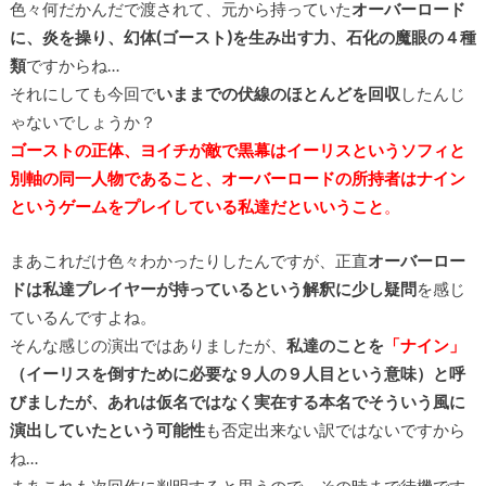
色々何だかんだで渡されて、元から持っていた
オーバーロード
に、炎を操り、幻体(ゴースト)を生み出す力、石化の魔眼の４種
類
ですからね…
それにしても今回で
いままでの伏線のほとんどを回収
したんじ
ゃないでしょうか？
ゴーストの正体、ヨイチが敵で黒幕はイーリスというソフィと
別軸の同一人物であること、オーバーロードの所持者はナイン
というゲームをプレイしている私達だといいうこと
。
まあこれだけ色々わかったりしたんですが、正直
オーバーロー
ドは私達プレイヤーが持っているという解釈に少し疑問
を感じ
ているんですよね。
そんな感じの演出ではありましたが、
私達のことを
「ナイン」
（イーリスを倒すために必要な９人の９人目という意味）と呼
びましたが、あれは仮名ではなく実在する本名でそういう風に
演出していたという可能性
も否定出来ない訳ではないですから
ね…