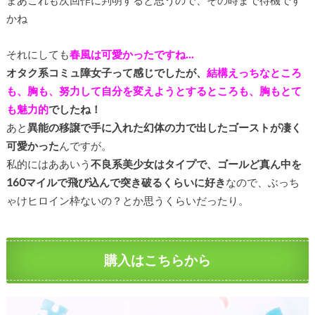
まあこれも次回作に判明すると思うので、その時まで待機です
かね
それにしても
春風は可愛かったですね…
オタク系コミュ障女子って感じでしたが、
結構えっちなところ
も、胸も、努力して自分を変えようとするところも、胸もとて
も魅力的
でしたね！
あと
異能の移譲で手に入れた幻体の力で出したゴーストが凄く
可愛かった
んですが。
私的にはああいう
不良系美少女はタイプで、ゴールど真ん中を
160マイルで飛び込んで突き破るくらいに好き
なので、ぶっち
ゃけヒロイン枠ないの？とか思うくらいだったり。
購入はこちらから